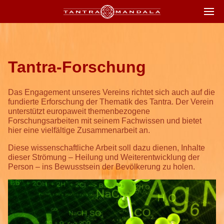
Tantra-Forschung
Das Engagement unseres Vereins richtet sich auch auf die
fundierte Erforschung der Thematik des Tantra. Der Verein
unterstützt europaweit themenbezogene
Forschungsarbeiten mit seinem Fachwissen und bietet
hier eine vielfältige Zusammenarbeit an.
Diese wissenschaftliche Arbeit soll dazu dienen, Inhalte
dieser Strömung – Heilung und Weiterentwicklung der
Person – ins Bewusstsein der Bevölkerung zu holen.