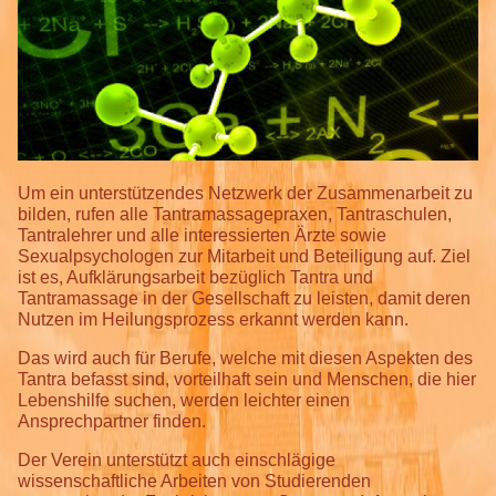
Um ein unterstützendes Netzwerk der Zusammenarbeit zu
bilden, rufen alle Tantramassagepraxen, Tantraschulen,
Tantralehrer und alle interessierten Ärzte sowie
Sexualpsychologen zur Mitarbeit und Beteiligung auf. Ziel
ist es, Aufklärungsarbeit bezüglich Tantra und
Tantramassage in der Gesellschaft zu leisten, damit deren
Nutzen im Heilungsprozess erkannt werden kann.
Das wird auch für Berufe, welche mit diesen Aspekten des
Tantra befasst sind, vorteilhaft sein und Menschen, die hier
Lebenshilfe suchen, werden leichter einen
Ansprechpartner finden.
Der Verein unterstützt auch einschlägige
wissenschaftliche Arbeiten von Studierenden