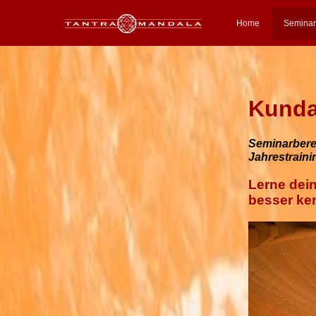
Home
Semina
Kunda
Seminarberei
Jahrestraini
Lerne dei
besser ke