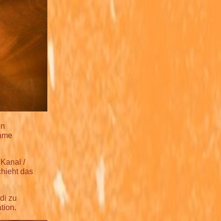
en
same
Kanal /
chieht das
di zu
tion.