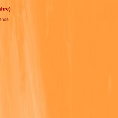
ahre)
gende