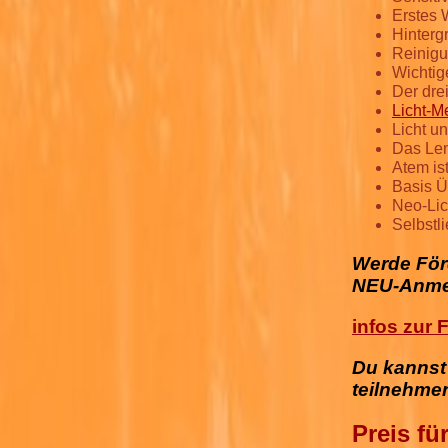
Erstes
Hinterg
Reinigu
Wichtig
Der dre
Licht-M
Licht un
Das Len
Atem is
Basis 
Neo-Lic
Selbstl
Werde För
NEU-Anmel
infos zur
Du kannst 
teilnehme
Preis fü