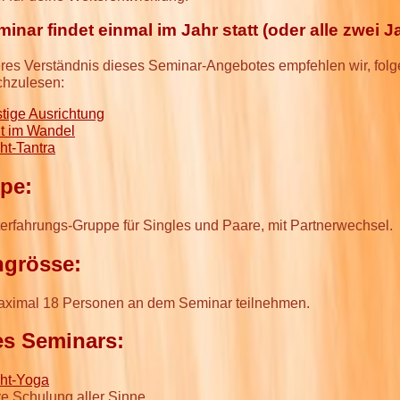
inar findet einmal im Jahr statt (oder alle zwei J
eres Verständnis dieses Seminar-Angebotes empfehlen wir, fol
chzulesen:
stige Ausrichtung
t im Wandel
ht-Tantra
pe:
erfahrungs-Gruppe für Singles und Paare, mit Partnerwechsel.
grösse:
ximal 18 Personen an dem Seminar teilnehmen.
es Seminars:
ht-Yoga
ve Schulung aller Sinne