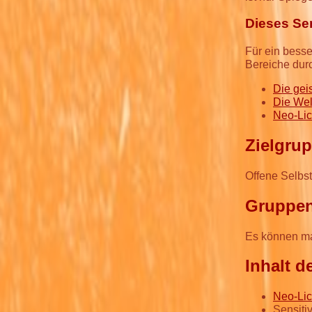
Dieses Sem
Für ein bess
Bereiche dur
Die gei
Die Wel
Neo-Lic
Zielgrup
Offene Selbst
Gruppen
Es können ma
Inhalt d
Neo-Lic
Sensiti