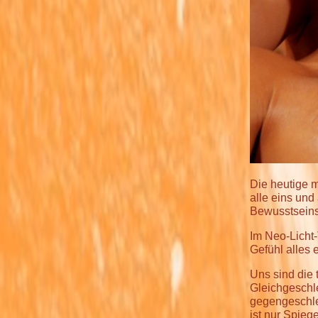
Die heutige m
alle eins und
Bewusstseinsf
Im Neo-Licht-
Gefühl alles 
Uns sind die 
Gleichgeschle
gegengeschlec
ist nur Spieg