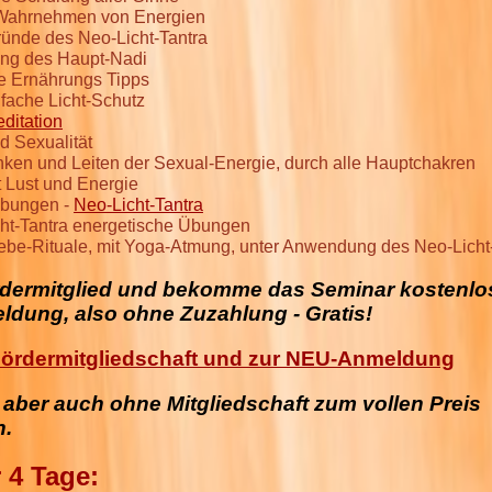
 Wahrnehmen von Energien
ründe des Neo-Licht-Tantra
ng des Haupt-Nadi
e Ernährungs Tipps
ifache Licht-Schutz
editation
d Sexualität
ken und Leiten der Sexual-Energie, durch alle Hauptchakren
t Lust und Energie
Übungen -
Neo-Licht-Tantra
ht-Tantra energetische Übungen
iebe-Rituale, mit Yoga-Atmung, unter Anwendung des Neo-Licht
dermitglied und bekomme das Seminar kostenlos
dung, also ohne Zuzahlung - Gratis!
 Fördermitgliedschaft und zur NEU-Anmeldung
aber auch ohne Mitgliedschaft zum vollen Preis
n.
r 4 Tage: