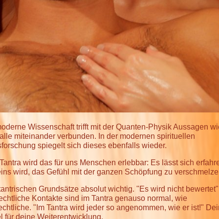
oderne Wissenschaft trifft mit der Quanten-Physik Aussagen wi
 alle miteinander verbunden. In der modernen spirituellen
orschung spiegelt sich dieses ebenfalls wieder.
Tantra wird das für uns Menschen erlebbar: Es lässt sich erfah
eins wird, das Gefühl mit der ganzen Schöpfung zu verschmelze
tantrischen Grundsätze absolut wichtig. "Es wird nicht bewertet"
chtliche Kontakte sind im Tantra genauso normal, wie
htliche. "Im Tantra wird jeder so angenommen, wie er ist!" D
el für deine Weiterentwicklung.