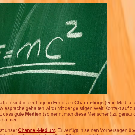
chen sind in der Lage in Form von
Channelings
(eine Meditati
iesprache gehalten wird) mit der geistigen Welt Kontakt auf z
st, dass gute
Medien
(so nennt man diese Menschen) zu genau 
 kommen.
st unser
Channel-Medium
. Er verfügt in seinen Vorhersagen üb