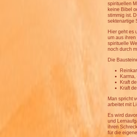
spirituellen 
keine Bibel o
stimmig ist.
sektenartige 
Hier geht es 
um aus ihren
spirituelle W
noch durch m
Die Baustein
Reinkar
Karma, 
Kraft d
Kraft de
Man spricht vo
arbeitet mit
Es wird davo
und Lernaufg
ihren Schreck
für die eige