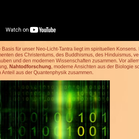
e Basis für unser Neo-Licht-Tantra liegt im spirituellen Konsens.
menten des Christentums, des Buddhismus, des Hinduismus, v
auben und den modernen Wissenschaften zusammen. Vor allem
ung,
Nahtodforschung
, moderne Ansichten aus der Biologie s
 Anteil aus der Quantenphysik zusammen.