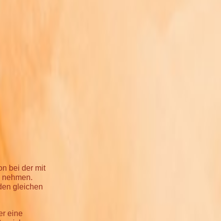
on bei der mit
u nehmen.
den gleichen
er eine