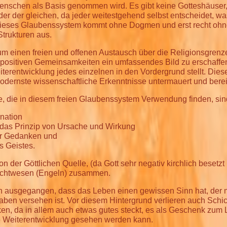
Menschen als Basis genommen wird. Es gibt keine Gotteshäuser,
der der gleichen, da jeder weitestgehend selbst entscheidet, was
 Dieses Glaubenssystem kommt ohne Dogmen und erst recht oh
Strukturen aus.
um einen freien und offenen Austausch über die Religionsgren
 positiven Gemeinsamkeiten ein umfassendes Bild zu erschaffen
eiterentwicklung jedes einzelnen in den Vordergrund stellt. Die
odernste wissenschaftliche Erkenntnisse untermauert und berei
e, die in diesem freien Glaubenssystem Verwendung finden, sin
nation
das Prinzip von Ursache und Wirkung
er Gedanken und
s Geistes.
n der Göttlichen Quelle, (da Gott sehr negativ kirchlich besetzt 
 Lichtwesen (Engeln) zusammen.
n ausgegangen, dass das Leben einen gewissen Sinn hat, der 
aben versehen ist. Vor diesem Hintergrund verlieren auch Schi
en, da in allem auch etwas gutes steckt, es als Geschenk zum
ne Weiterentwicklung gesehen werden kann.