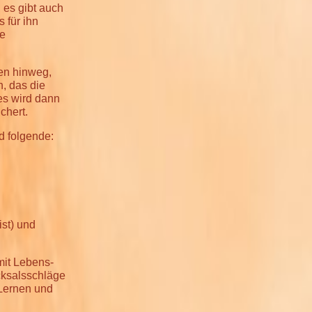
 es gibt auch
 für ihn
ne
zen hinweg,
, das die
ses wird dann
chert.
d folgende:
ist) und
mit Lebens-
cksalsschläge
 Lernen und