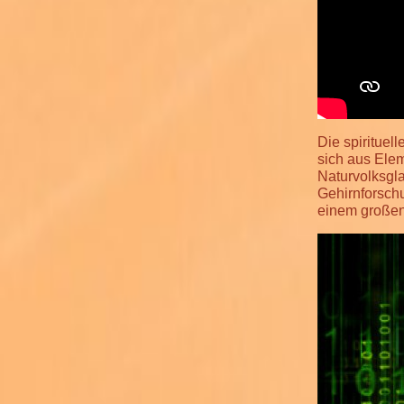
Die spirituell
sich aus Ele
Naturvolksgl
Gehirnforsch
einem großen