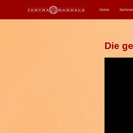
Home
Semina
Die ge