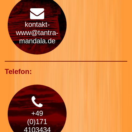
kontakt-
www@tantra-
mandala.de
Telefon:
+49
(0)171
4103434