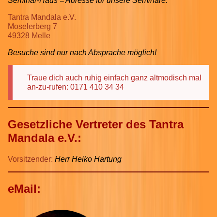
Seminar-Haus = Adresse für unsere Seminare:
Tantra Mandala e.V.
Moselerberg 7
49328 Melle
Besuche sind nur nach Absprache möglich!
Traue dich auch ruhig einfach ganz altmodisch mal
an-zu-rufen: 0171 410 34 34
Gesetzliche Vertreter des Tantra
Mandala e.V.:
Vorsitzender:
Herr Heiko Hartung
eMail: