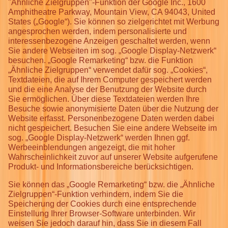
"Ähnliche Zielgruppen"-Funktion der Google Inc., 1600
Amphitheatre Parkway, Mountain View, CA 94043, United
States („Google“). Sie können so zielgerichtet mit Werbung
angesprochen werden, indem personalisierte und
interessenbezogene Anzeigen geschaltet werden, wenn
Sie andere Webseiten im sog. „Google Display-Netzwerk“
besuchen. „Google Remarketing“ bzw. die Funktion
„Ähnliche Zielgruppen“ verwendet dafür sog. „Cookies“,
Textdateien, die auf Ihrem Computer gespeichert werden
und die eine Analyse der Benutzung der Website durch
Sie ermöglichen. Über diese Textdateien werden Ihre
Besuche sowie anonymisierte Daten über die Nutzung der
Website erfasst. Personenbezogene Daten werden dabei
nicht gespeichert. Besuchen Sie eine andere Webseite im
sog. „Google Display-Netzwerk“ werden Ihnen ggf.
Werbeeinblendungen angezeigt, die mit hoher
Wahrscheinlichkeit zuvor auf unserer Website aufgerufene
Produkt- und Informationsbereiche berücksichtigen.
Sie können das „Google Remarketing“ bzw. die „Ähnliche
Zielgruppen“-Funktion verhindern, indem Sie die
Speicherung der Cookies durch eine entsprechende
Einstellung Ihrer Browser-Software unterbinden. Wir
weisen Sie jedoch darauf hin, dass Sie in diesem Fall