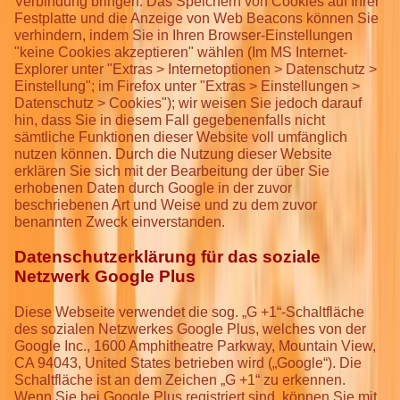
Verbindung bringen. Das Speichern von Cookies auf Ihrer
Festplatte und die Anzeige von Web Beacons können Sie
verhindern, indem Sie in Ihren Browser-Einstellungen
"keine Cookies akzeptieren" wählen (Im MS Internet-
Explorer unter "Extras > Internetoptionen > Datenschutz >
Einstellung"; im Firefox unter "Extras > Einstellungen >
Datenschutz > Cookies"); wir weisen Sie jedoch darauf
hin, dass Sie in diesem Fall gegebenenfalls nicht
sämtliche Funktionen dieser Website voll umfänglich
nutzen können. Durch die Nutzung dieser Website
erklären Sie sich mit der Bearbeitung der über Sie
erhobenen Daten durch Google in der zuvor
beschriebenen Art und Weise und zu dem zuvor
benannten Zweck einverstanden.
Datenschutzerklärung für das soziale
Netzwerk Google Plus
Diese Webseite verwendet die sog. „G +1“-Schaltfläche
des sozialen Netzwerkes Google Plus, welches von der
Google Inc., 1600 Amphitheatre Parkway, Mountain View,
CA 94043, United States betrieben wird („Google“). Die
Schaltfläche ist an dem Zeichen „G +1“ zu erkennen.
Wenn Sie bei Google Plus registriert sind, können Sie mit