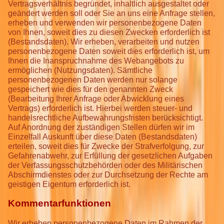
Vertragsverhältnis begründet, inhaltlich ausgestaltet oder
geändert werden soll oder Sie an uns eine Anfrage stellen,
erheben und verwenden wir personenbezogene Daten
von Ihnen, soweit dies zu diesen Zwecken erforderlich ist
(Bestandsdaten). Wir erheben, verarbeiten und nutzen
personenbezogene Daten soweit dies erforderlich ist, um
Ihnen die Inanspruchnahme des Webangebots zu
ermöglichen (Nutzungsdaten). Sämtliche
personenbezogenen Daten werden nur solange
gespeichert wie dies für den genannten Zweck
(Bearbeitung Ihrer Anfrage oder Abwicklung eines
Vertrags) erforderlich ist. Hierbei werden steuer- und
handelsrechtliche Aufbewahrungsfristen berücksichtigt.
Auf Anordnung der zuständigen Stellen dürfen wir im
Einzelfall Auskunft über diese Daten (Bestandsdaten)
erteilen, soweit dies für Zwecke der Strafverfolgung, zur
Gefahrenabwehr, zur Erfüllung der gesetzlichen Aufgaben
der Verfassungsschutzbehörden oder des Militärischen
Abschirmdienstes oder zur Durchsetzung der Rechte am
geistigen Eigentum erforderlich ist.
Kommentarfunktionen
Wir erheben personenbezogene Daten im Rahmen der