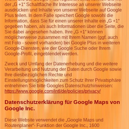
der „G +1“ Schaltfläche Ihr Interesse an unserer Webseite
ausdrücken und Inhalte von unserer Webseite auf Google
Plus teilen. In dem Falle speichert Google sowohl die
Information, dass Sie für einen unserer Inhalte ein „G +1“
gegeben haben, als auch Informationen über die Seite, die
Sie dabei angesehen haben. Ihre „G +1“ können
möglicherweise zusammen mit Ihrem Namen (ggf. auch
mit Foto - soweit vorhanden) bei Google Plus in weiteren
Google-Diensten, wie der Google Suche oder Ihrem
Google-Profil, eingeblendet werden.
Zweck und Umfang der Datenerhebung und die weitere
Verarbeitung und Nutzung der Daten durch Google sowie
Ihre diesbezüglichen Rechte und
Einstellungsmöglichkeiten zum Schutz Ihrer Privatsphäre
entnehmen Sie bitte Googles Datenschutzhinweisen:
https://www.google.com/intl/de/policies/privacy/
Datenschutzerklärung für Google Maps von
Google Inc.
Diese Website verwendet die „Google Maps und
Routenplaner“- Funktion der Google Inc., 1600