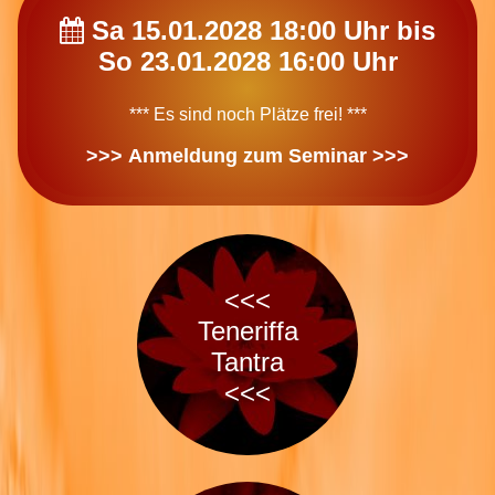
Sa 15.01.2028 18:00 Uhr bis
So 23.01.2028 16:00 Uhr
*** Es sind noch Plätze frei! ***
>>> Anmeldung zum Seminar >>>
<<<
Teneriffa
Tantra
<<<