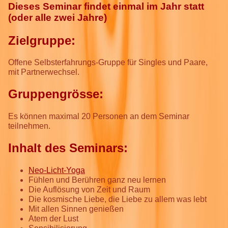
Dieses Seminar findet einmal im Jahr statt
(oder alle zwei Jahre)
Zielgruppe:
Offene Selbsterfahrungs-Gruppe für Singles und Paare,
mit Partnerwechsel.
Gruppengrösse:
Es können maximal 20 Personen an dem Seminar
teilnehmen.
Inhalt des Seminars:
Neo-Licht-Yoga
Fühlen und Berühren ganz neu lernen
Die Auflösung von Zeit und Raum
Die kosmische Liebe, die Liebe zu allem was lebt
Mit allen Sinnen genießen
Atem der Lust