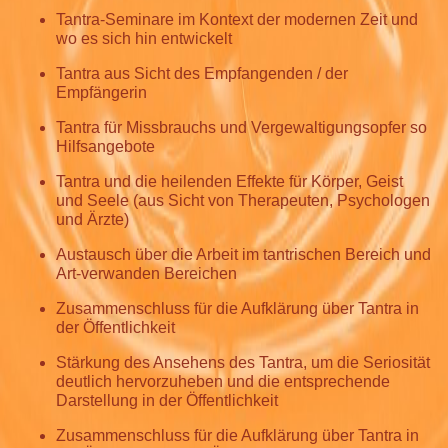
Tantra-Seminare im Kontext der modernen Zeit und
wo es sich hin entwickelt
Tantra aus Sicht des Empfangenden / der
Empfängerin
Tantra für Missbrauchs und Vergewaltigungsopfer so
Hilfsangebote
Tantra und die heilenden Effekte für Körper, Geist
und Seele (aus Sicht von Therapeuten, Psychologen
und Ärzte)
Austausch über die Arbeit im tantrischen Bereich und
Art-verwanden Bereichen
Zusammenschluss für die Aufklärung über Tantra in
der Öffentlichkeit
Stärkung des Ansehens des Tantra, um die Seriosität
deutlich hervorzuheben und die entsprechende
Darstellung in der Öffentlichkeit
Zusammenschluss für die Aufklärung über Tantra in