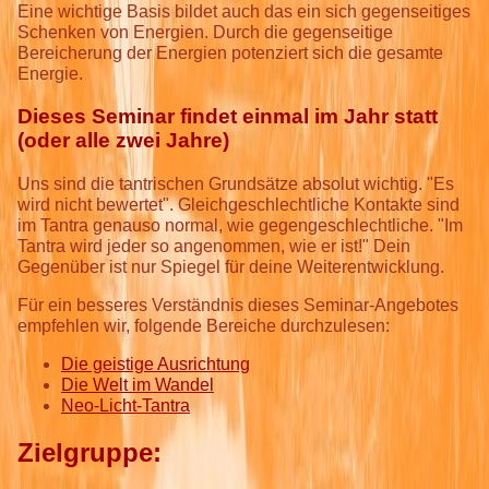
Eine wichtige Basis bildet auch das ein sich gegenseitiges
Schenken von Energien. Durch die gegenseitige
Bereicherung der Energien potenziert sich die gesamte
Energie.
Dieses Seminar findet einmal im Jahr statt
(oder alle zwei Jahre)
Uns sind die tantrischen Grundsätze absolut wichtig. "Es
wird nicht bewertet". Gleichgeschlechtliche Kontakte sind
im Tantra genauso normal, wie gegengeschlechtliche. "Im
Tantra wird jeder so angenommen, wie er ist!" Dein
Gegenüber ist nur Spiegel für deine Weiterentwicklung.
Für ein besseres Verständnis dieses Seminar-Angebotes
empfehlen wir, folgende Bereiche durchzulesen:
Die geistige Ausrichtung
Die Welt im Wandel
Neo-Licht-Tantra
Zielgruppe: