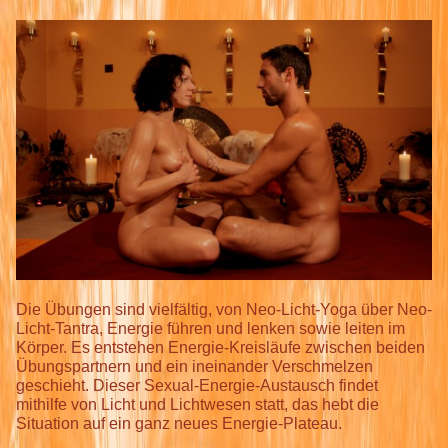
Die Übungen sind vielfältig, von Neo-Licht-Yoga über Neo-
Licht-Tantra, Energie führen und lenken sowie leiten im
Körper. Es entstehen Energie-Kreisläufe zwischen beiden
Übungspartnern und ein ineinander Verschmelzen
geschieht. Dieser Sexual-Energie-Austausch findet
mithilfe von Licht und Lichtwesen statt, das hebt die
Situation auf ein ganz neues Energie-Plateau.