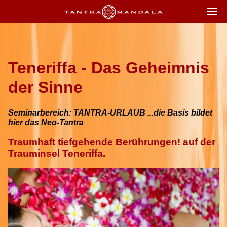
Teneriffa - Das Geheimnis
der Sinne
Seminarbereich: TANTRA-URLAUB ...die Basis bildet
hier das Neo-Tantra
Traumhaft tiefgehende Berührungen! auf der
Trauminsel Teneriffa.