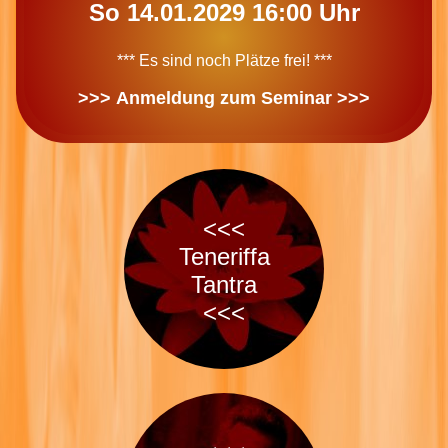
So 14.01.2029 16:00 Uhr
*** Es sind noch Plätze frei! ***
>>> Anmeldung zum Seminar >>>
<<<
Teneriffa
Tantra
<<<