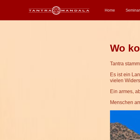
Home
Semina
Wo ko
Tantra stammt
Es ist ein Lan
vielen Wider
Ein armes, ab
Menschen am 