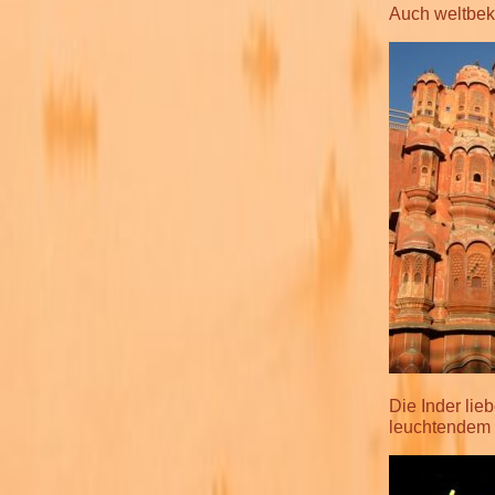
Auch weltbeka
Die Inder lie
leuchtendem 