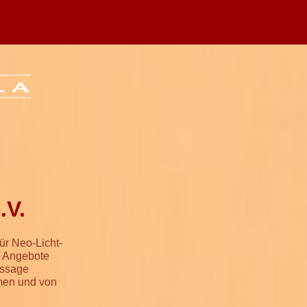
.V.
ür Neo-Licht-
e Angebote
assage
hmen und von