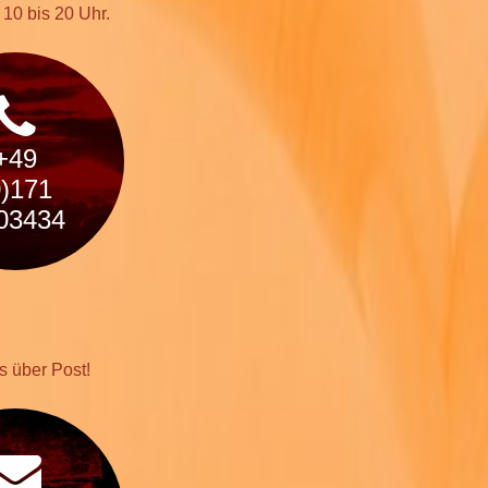
 10 bis 20 Uhr.
+49
0)171
03434
s über Post!