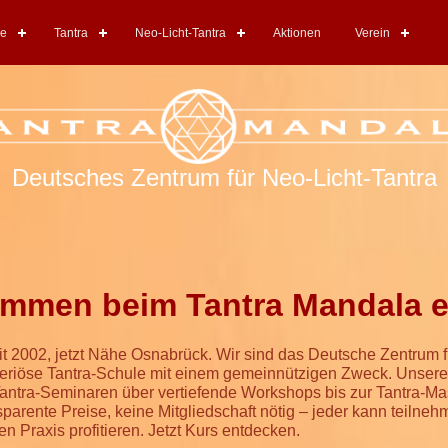
re
Tantra
Neo-Licht-Tantra
Aktionen
Verein
Deutsches Zentrum für Neo-Licht-Tantra
ommen beim Tantra Mandala e
seit 2002, jetzt Nähe Osnabrück. Wir sind das Deutsche Zentrum f
 seriöse Tantra-Schule mit einem gemeinnützigen Zweck. Unser
Tantra-Seminaren über vertiefende Workshops bis zur Tantra-M
parente Preise, keine Mitgliedschaft nötig – jeder kann teilne
en Praxis profitieren. Jetzt Kurs entdecken.