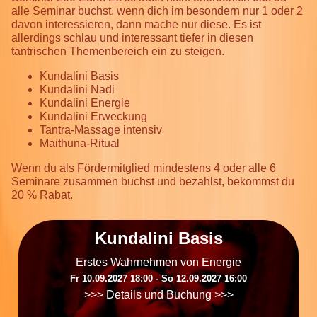
alle Seminar buchst, wenn dich im besondern nur 1 oder 2
davon interessieren, dann mache nur diese. Es ist
allerdings schlau und interessant tiefer in diesen
tantrischen Themenbereich ein zu steigen.
Kundalini Basis
Kundalini Nadi
Kundalini Energie
Kundalini Erweckung
Tantra-Massage intensiv
Maithuna-Ritual
Wenn du als Fördermitglied mindestens 4 oder alle 6
Seminare zusammen buchst und bezahlst, bekommst du
20 % Rabat.
Kundalini Basis
Erstes Wahrnehmen von Energie
Fr 10.09.2027 18:00 ‐ So 12.09.2027 16:00
>>> Details und Buchung >>>