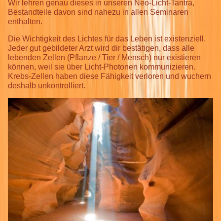
Wir lehren genau dieses in unseren Neo-Licht-Tantra,
Bestandteile davon sind nahezu in allen Seminaren
enthalten.
Die Wichtigkeit des Lichtes für das Leben ist existenziell.
Jeder gut gebildeter Arzt wird dir bestätigen, dass alle
lebenden Zellen (Pflanze / Tier / Mensch) nur existieren
können, weil sie über Licht-Photonen kommunizieren.
Krebs-Zellen haben diese Fähigkeit verloren und wuchern
deshalb unkontrolliert.