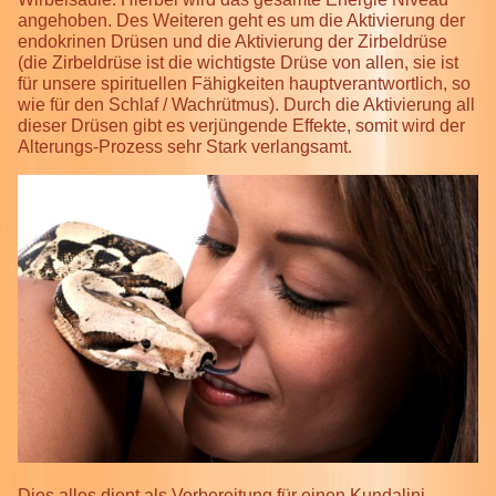
angehoben. Des Weiteren geht es um die Aktivierung der
endokrinen Drüsen und die Aktivierung der Zirbeldrüse
(die Zirbeldrüse ist die wichtigste Drüse von allen, sie ist
für unsere spirituellen Fähigkeiten hauptverantwortlich, so
wie für den Schlaf / Wachrütmus). Durch die Aktivierung all
dieser Drüsen gibt es verjüngende Effekte, somit wird der
Alterungs-Prozess sehr Stark verlangsamt.
Dies alles dient als Vorbereitung für einen Kundalini-