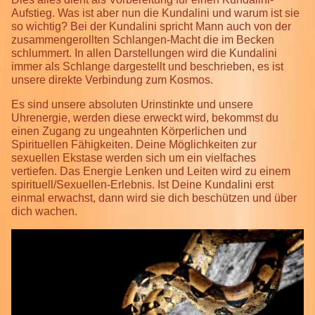
Aufstieg. Was ist aber nun die Kundalini und warum ist sie
so wichtig? Bei der Kundalini spricht Mann auch von der
zusammengerollten Schlangen-Macht die im Becken
schlummert. In allen Darstellungen wird die Kundalini
immer als Schlange dargestellt und beschrieben, es ist
unsere direkte Verbindung zum Kosmos.
Es sind unsere absoluten Urinstinkte und unsere
Uhrenergie, werden diese erweckt wird, bekommst du
einen Zugang zu ungeahnten Körperlichen und
Spirituellen Fähigkeiten. Deine Möglichkeiten zur
sexuellen Ekstase werden sich um ein vielfaches
vertiefen. Das Energie Lenken und Leiten wird zu einem
spirituell/Sexuellen-Erlebnis. Ist Deine Kundalini erst
einmal erwachst, dann wird sie dich beschützen und über
dich wachen.