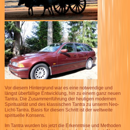
Vor diesem Hintergrund war es eine notwendige und
längst überfällige Entwicklung, hin zu einem ganz neuen
Tantra. Die Zusammenführung der heutigen modernen
Spiritualität und des klassischen Tantra zu unserm Neo-
Licht-Tantra. Basis für diesen Schritt ist der weltweite
spirituelle Konsens.
Im Tantra wurden bis jetzt die Erkenntnise und Methoden