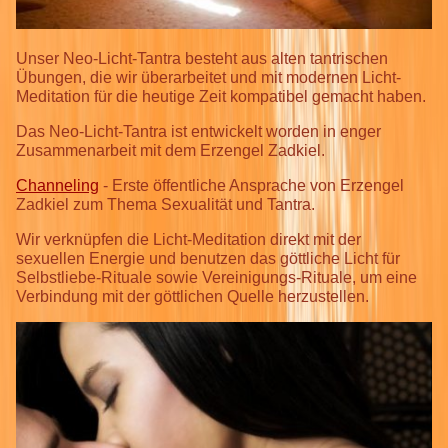
Unser Neo-Licht-Tantra besteht aus alten tantrischen
Übungen, die wir überarbeitet und mit modernen Licht-
Meditation für die heutige Zeit kompatibel gemacht haben.
Das Neo-Licht-Tantra ist entwickelt worden in enger
Zusammenarbeit mit dem Erzengel Zadkiel.
Channeling
- Erste öffentliche Ansprache von Erzengel
Zadkiel zum Thema Sexualität und Tantra.
Wir verknüpfen die Licht-Meditation direkt mit der
sexuellen Energie und benutzen das göttliche Licht für
Selbstliebe-Rituale sowie Vereinigungs-Rituale, um eine
Verbindung mit der göttlichen Quelle herzustellen.