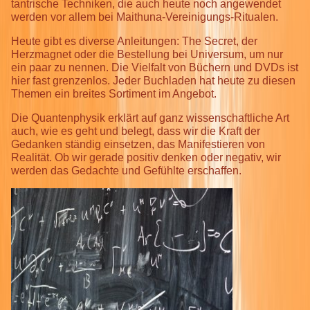
tantrische Techniken, die auch heute noch angewendet
werden vor allem bei Maithuna-Vereinigungs-Ritualen.
Heute gibt es diverse Anleitungen: The Secret, der
Herzmagnet oder die Bestellung bei Universum, um nur
ein paar zu nennen. Die Vielfalt von Büchern und DVDs ist
hier fast grenzenlos. Jeder Buchladen hat heute zu diesen
Themen ein breites Sortiment im Angebot.
Die Quantenphysik erklärt auf ganz wissenschaftliche Art
auch, wie es geht und belegt, dass wir die Kraft der
Gedanken ständig einsetzen, das Manifestieren von
Realität. Ob wir gerade positiv denken oder negativ, wir
werden das Gedachte und Gefühlte erschaffen.