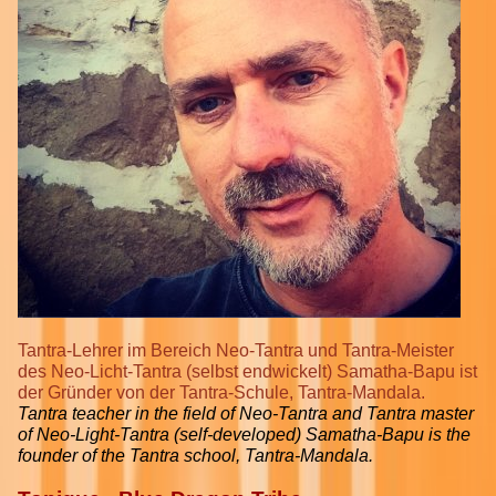
Tantra-Lehrer im Bereich Neo-Tantra und Tantra-Meister
des Neo-Licht-Tantra (selbst endwickelt) Samatha-Bapu ist
der Gründer von der Tantra-Schule, Tantra-Mandala.
Tantra teacher in the field of Neo-Tantra and Tantra master
of Neo-Light-Tantra (self-developed) Samatha-Bapu is the
founder of the Tantra school, Tantra-Mandala.